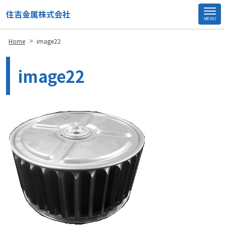
住吉金属株式会社
MENU
S
>
Home
image22
i
t
image22
e
F
o
o
t
e
r