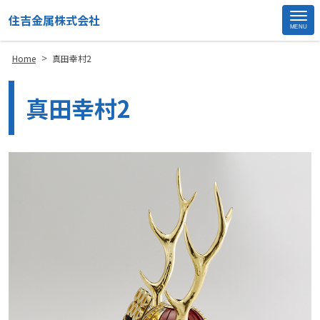
住吉金属株式会社
MENU
S
>
Home
真田幸村2
i
t
真田幸村2
e
F
o
o
t
e
r